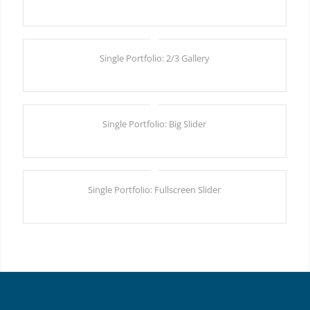
Excerpt goes here!
Single Portfolio: 2/3 Gallery
wind/earth
Single Portfolio: Big Slider
fire/water
Single Portfolio: Fullscreen Slider
Add what you want!